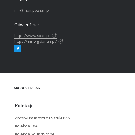
mir@man.poznan.pl
Odwiedź nas!
https://www.ispan.pl
https://mir-wg.dariah.pl/
MAPA STRONY
Kolekcje
Archiwum Instytutu Sztuki PAN
Kolekcja EsAC
Kolekcja SoundScribe