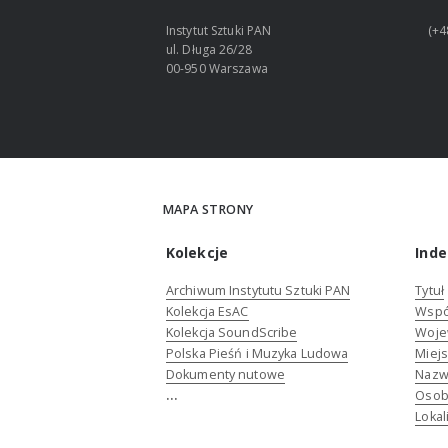
Instytut Sztuki PAN
(+4
ul. Długa 26/28
00-950 Warszawa
MAPA STRONY
Kolekcje
Inde
Archiwum Instytutu Sztuki PAN
Tytuł
Kolekcja EsAC
Wspó
Kolekcja SoundScribe
Woje
Polska Pieśń i Muzyka Ludowa
Miejs
Dokumenty nutowe
Nazw
...
Osob
Lokal