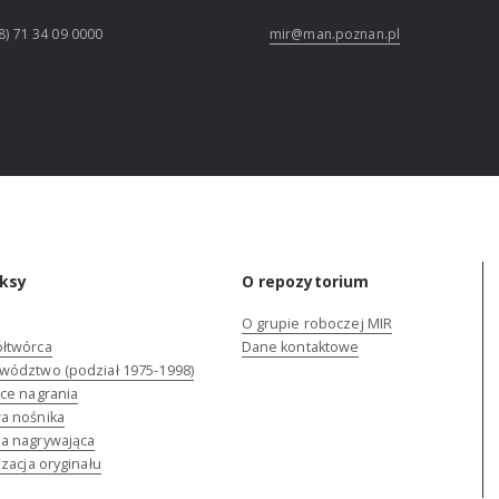
8) 71 34 09 0000
mir@man.poznan.pl
ksy
O repozytorium
O grupie roboczej MIR
łtwórca
Dane kontaktowe
wództwo (podział 1975-1998)
ce nagrania
a nośnika
a nagrywająca
izacja oryginału