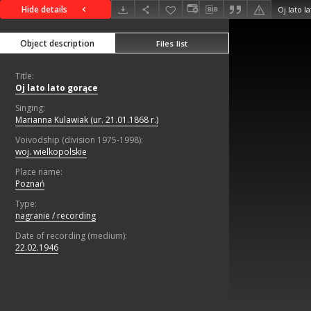
Hide details
Oj lato l
Object description
Files list
Title:
Oj lato lato gorące
Singing:
Marianna Kulawiak (ur. 21.01.1868 r.)
Voivodship (division 1975-1998):
woj. wielkopolskie
Place name:
Poznań
Type:
nagranie / recording
Date of recording (medium):
22.02.1946