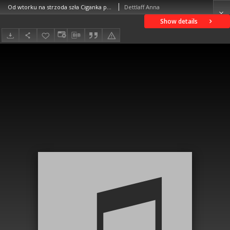
Od wtorku na strzoda szła Ciganka po wode
Dettlaff Anna
Show details