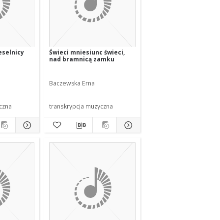
eselnicy
Świeci mniesiunc świeci,
nad bramnicą zamku
Baczewska Erna
czna
transkrypcja muzyczna