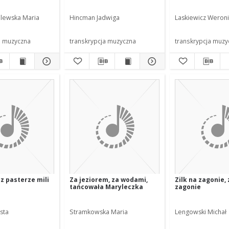
alewska Maria
Hincman Jadwiga
Laskiewicz Weron
a muzyczna
transkrypcja muzyczna
transkrypcja muzy
z pasterze mili
Za jeziorem, za wodami,
Zilk na zagonie, 
tańcowała Maryleczka
zagonie
sta
Stramkowska Maria
Lengowski Michał