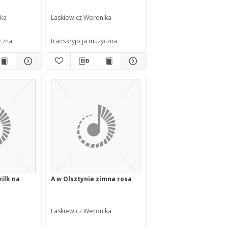
ika
Laskiewicz Weronika
czna
transkrypcja muzyczna
zilk na
A w Olsztynie zimna rosa
Laskiewicz Weronika