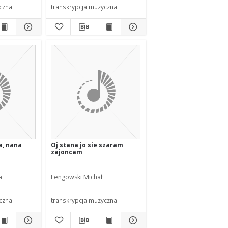
czna
transkrypcja muzyczna
a, nana
Oj stana jo sie szaram
zajoncam
a
Lengowski Michał
czna
transkrypcja muzyczna