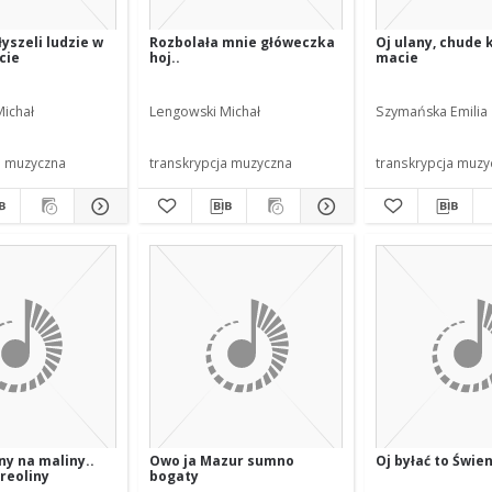
yszeli ludzie w
Rozbolała mnie główeczka
Oj ulany, chude 
cie
hoj..
macie
ichał
Lengowski Michał
Szymańska Emilia
a muzyczna
transkrypcja muzyczna
transkrypcja muzy
ny na maliny..
Owo ja Mazur sumno
Oj byłać to Świe
reoliny
bogaty