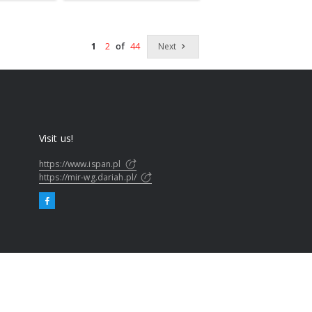
Next
1
2
of
44
Visit us!
https://www.ispan.pl
https://mir-wg.dariah.pl/