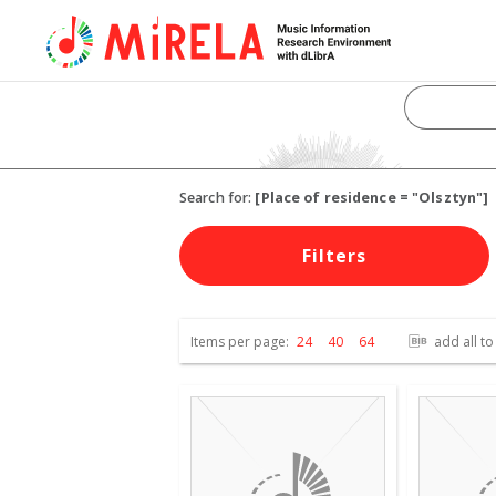
Search for:
[Place of residence = "Olsztyn"]
Filters
Items per page:
24
40
64
add all to