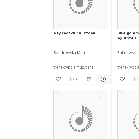
A ty żaczku nauczony
Dwa gołem
wymłócili
Sendrowska Marta
Palmowska 
transkrypcja muzyczna
transkrypcj