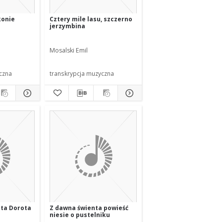
konie
Cztery mile lasu, szczerno
jerzymbina
Mosalski Emil
czna
transkrypcja muzyczna
nta Dorota
Z dawna świenta powieść
niesie o pustelniku