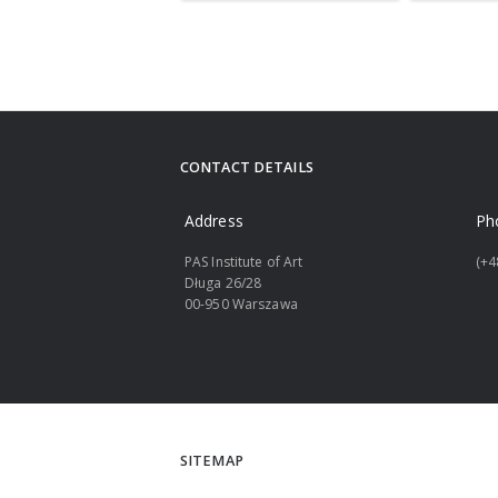
CONTACT DETAILS
Address
Ph
PAS Institute of Art
(+4
Długa 26/28
00-950 Warszawa
SITEMAP