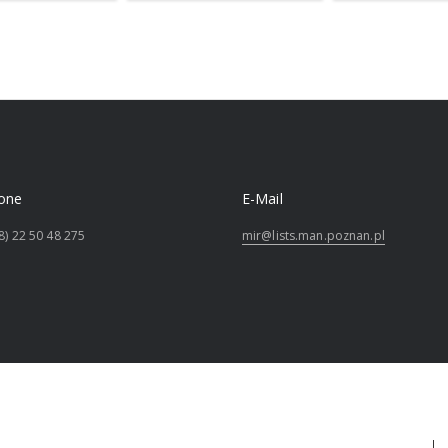
one
E-Mail
8) 22 50 48 275
mir@lists.man.poznan.pl