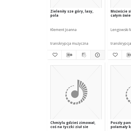
Zieleniły sze góry, lasy,
Możeście sł
pola
całym świe
Klement Joanna
Lengowski M
transkrypcja muzyczna
transkrypcj
Chmiylu gdzieś zimował,
Poszły pan
coś na tyczki ziuł sie
połamały k