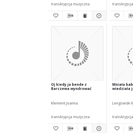
transkrypcja muzyczna
transkrypcj
Oj kiedy ja bende z
Mniała baba
Barczewa wyndrować
wiedziała 
Klement Joanna
Lengowski M
transkrypcja muzyczna
transkrypcj