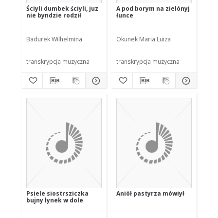
Ściyli dumbek ściyli, juz
A pod borym na zielónyj
nie byndzie rodził
łunce
Badurek Wilhelmina
Okunek Maria Luiza
transkrypcja muzyczna
transkrypcja muzyczna
Psiele siostrsziczka
Aniół pastyrza mówiył
bujny lynek w dole