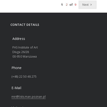
Next
1
2
of
9
CONTACT DETAILS
Address
PAS Institute of Art
Długa 26/28
00-950 Warszawa
Phone
(+48) 22 50 48 275
E-Mail
mir@lists.man.poznan.pl