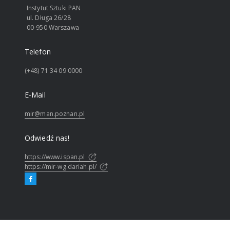
Instytut Sztuki PAN
ul. Długa 26/28
00-950 Warszawa
Telefon
(+48) 71 34 09 0000
E-Mail
mir@man.poznan.pl
Odwiedź nas!
https://www.ispan.pl
https://mir-wg.dariah.pl/