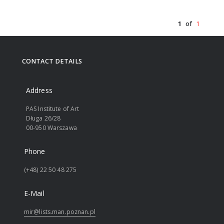
1
of
1
CONTACT DETAILS
Address
PAS Institute of Art
Długa 26/28
00-950 Warszawa
Phone
(+48) 22 50 48 275
E-Mail
mir@lists.man.poznan.pl