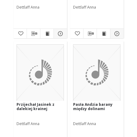
Dettlaff Anna
Dettlaff Anna
Przijechał Jasinek z
Pasła Andzia barany
dalekiej krainej
między dolinami
Dettlaff Anna
Dettlaff Anna