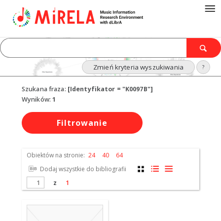
Zmień kryteria wyszukiwania
?
Szukana fraza:
[Identyfikator = "K0097B"]
Wyników:
1
Filtrowanie
Obiektów na stronie:
24
40
64
Dodaj wszystkie do bibliografii
z
1