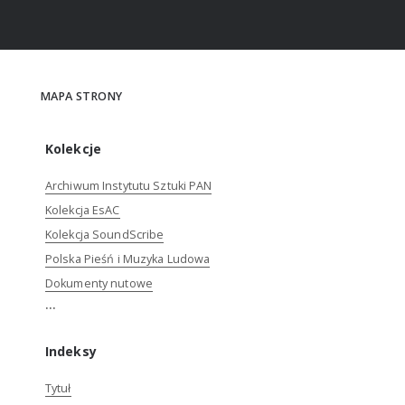
MAPA STRONY
Kolekcje
Archiwum Instytutu Sztuki PAN
Kolekcja EsAC
Kolekcja SoundScribe
Polska Pieśń i Muzyka Ludowa
Dokumenty nutowe
...
Indeksy
Tytuł