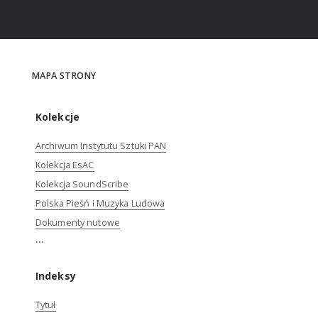
MAPA STRONY
Kolekcje
Archiwum Instytutu Sztuki PAN
Kolekcja EsAC
Kolekcja SoundScribe
Polska Pieśń i Muzyka Ludowa
Dokumenty nutowe
...
Indeksy
Tytuł